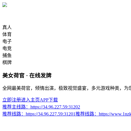
真人
体育
电子
电竞
捕鱼
棋牌
美女荷官 · 在线发牌
全网最美荷官，倾情出演，极致视觉盛宴，多元游戏种类，为
立即注册
进入主页
APP下载
推荐主线路：
https://34.96.227.59:31202
推荐线路：
https://34.96.227.59:31201
推荐线路：
https://www.1nz